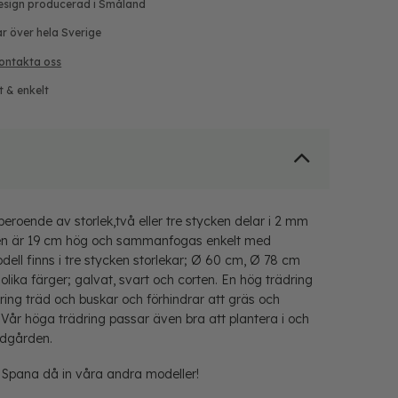
esign producerad i Småland
ar över hela Sverige
ontakta oss
t & enkelt
beroende av storlek,två eller tre stycken delar i 2 mm
Den är 19 cm hög och sammanfogas enkelt med
ell finns i tre stycken storlekar; Ø 60 cm, Ø 78 cm
olika färger; galvat, svart och corten. En hög trädring
ring träd och buskar och förhindrar att gräs och
. Vår höga trädring passar även bra att plantera i och
rädgården.
 Spana då in våra andra modeller!