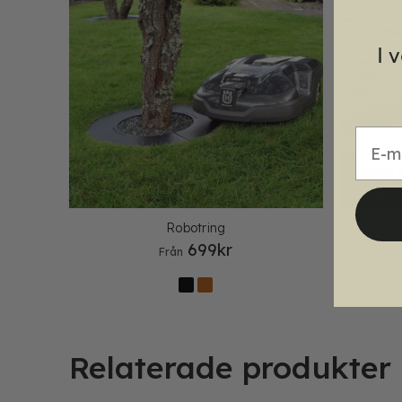
I 
E-mai
Robotring
699
kr
Från
Relaterade produkter