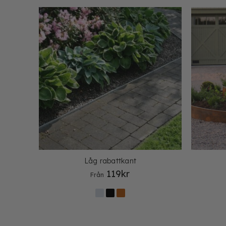
Låg rabattkant
119
kr
Från