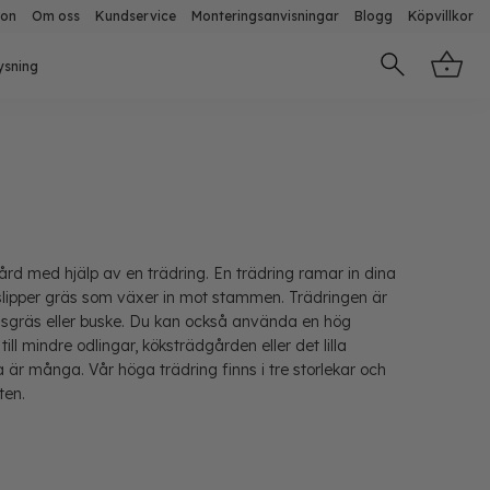
ion
Om oss
Kundservice
Monteringsanvisningar
Blogg
Köpvillkor
ysning
gård med hjälp av en trädring. En trädring ramar in dina
 slipper gräs som växer in mot stammen. Trädringen är
adsgräs eller buske. Du kan också använda en hög
 till mindre odlingar, köksträdgården eller det lilla
 är många. Vår höga trädring finns i tre storlekar och
ten.