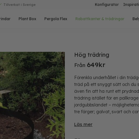
Konfigurator
Inspirat
Tillverkat i Sverige
rindar
Plant Box
Pergola Flex
Rabattkanter & trädringar
Bel
Hög trädring
649
kr
Från
Förenkla underhållet i din träd
träd på ett snyggt sätt och du
även fin att ha runt ett prydn
trädring istället för en pallkrage
jordgubbslandet – möjligheterna
tre färger; galvat, svart och cor
Läs mer