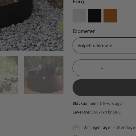
Färg
Diameter
Hög trädring mängd
Skickas inom:
1-5 vardagar
Leverans:
160-390 kr, DHL
Allt i eget lager
– Stort lage