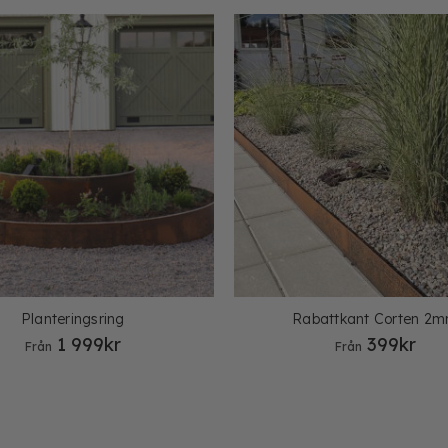
Planteringsring
Rabattkant Corten 2
1 999
kr
399
kr
Från
Från