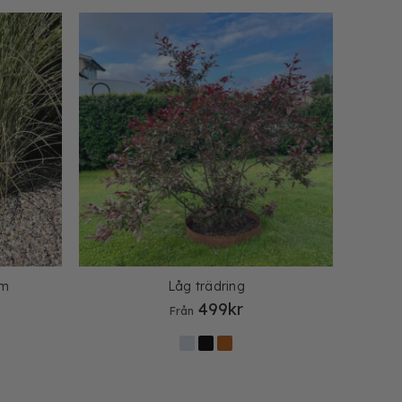
mm
Låg trädring
499
kr
Från