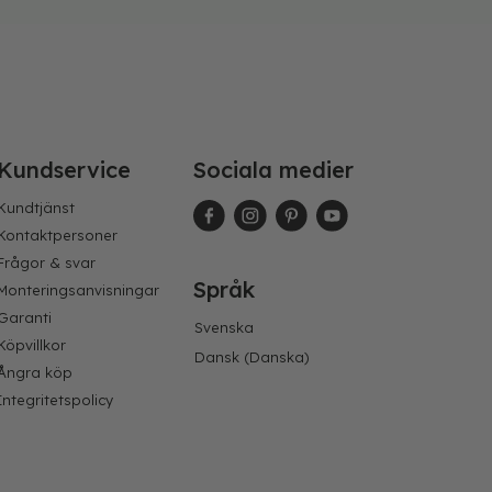
Kundservice
Sociala medier
Kundtjänst
Kontaktpersoner
Frågor & svar
Språk
Monteringsanvisningar
Garanti
Svenska
Köpvillkor
Dansk
(
Danska
)
Ångra köp
Integritetspolicy