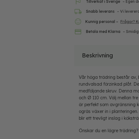
Tillverkat i Sverige
– Egen d
Snabb leverans
– Vi leverer
Kunnig personal –
Frågor? K
Betala med Klarna
– Smidig
Beskrivning
Vår höga trädring består av, 
rundvalsad förzinkad plåt. 
medföljande skruv. Denna mod
och Ø 110 cm. Välj mellan tre 
är perfekt som avgränsning k
ogräs växer in i planteringen
blir ett trevligt inslag i kökst
Önskar du en lägre
trädring
?