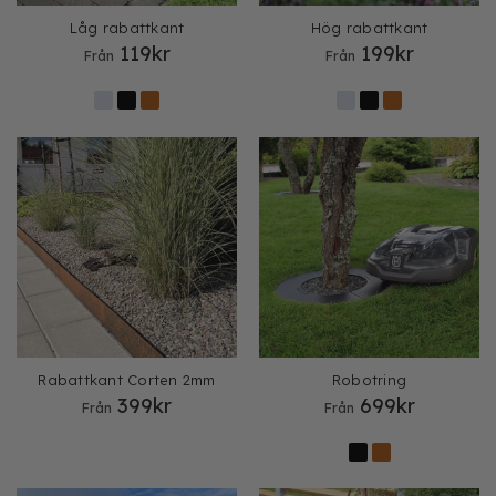
Låg rabattkant
Hög rabattkant
119
kr
199
kr
Från
Från
Rabattkant Corten 2mm
Robotring
399
kr
699
kr
Från
Från