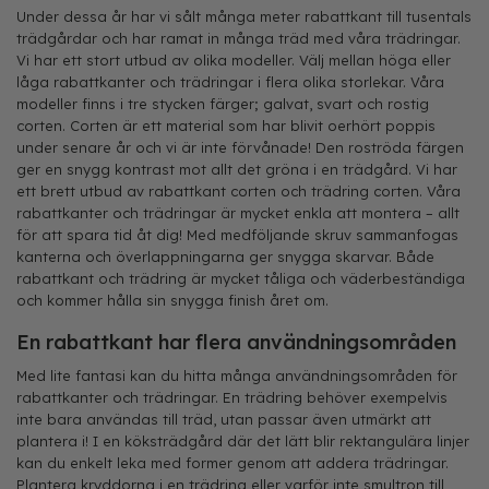
Under dessa år har vi sålt många meter rabattkant till tusentals
trädgårdar och har ramat in många träd med våra trädringar.
Vi har ett stort utbud av olika modeller. Välj mellan höga eller
låga rabattkanter och trädringar i flera olika storlekar. Våra
modeller finns i tre stycken färger; galvat, svart och rostig
corten. Corten är ett material som har blivit oerhört poppis
under senare år och vi är inte förvånade! Den roströda färgen
ger en snygg kontrast mot allt det gröna i en trädgård. Vi har
ett brett utbud av rabattkant corten och trädring corten. Våra
rabattkanter och trädringar är mycket enkla att montera – allt
för att spara tid åt dig! Med medföljande skruv sammanfogas
kanterna och överlappningarna ger snygga skarvar. Både
rabattkant och trädring är mycket tåliga och väderbeständiga
och kommer hålla sin snygga finish året om.
En rabattkant har flera användningsområden
Med lite fantasi kan du hitta många användningsområden för
rabattkanter och trädringar. En trädring behöver exempelvis
inte bara användas till träd, utan passar även utmärkt att
plantera i! I en köksträdgård där det lätt blir rektangulära linjer
kan du enkelt leka med former genom att addera trädringar.
Plantera kryddorna i en trädring eller varför inte smultron till