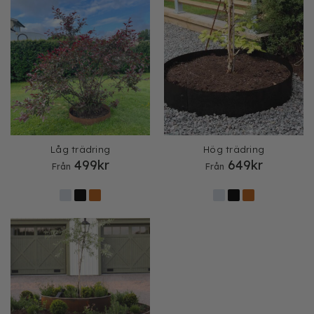
Låg trädring
Hög trädring
499
kr
649
kr
Från
Från