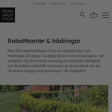
Skip
Allt i eget lager
Snabba leveranser
Tillverkat i Sverige
to
content
Rabattkanter & trädringar
Med våra kantavskiljare i form av rabattkanter och
trädringar, så slipper du ligga på knä och rensa ogräs i din
trädgård. De förhindrar inväxning av oönskad växtlighet
och förenklar underhåll. Dessutom är de perfekta när du
vill skapa snygga avgränsningar i din trädgård!