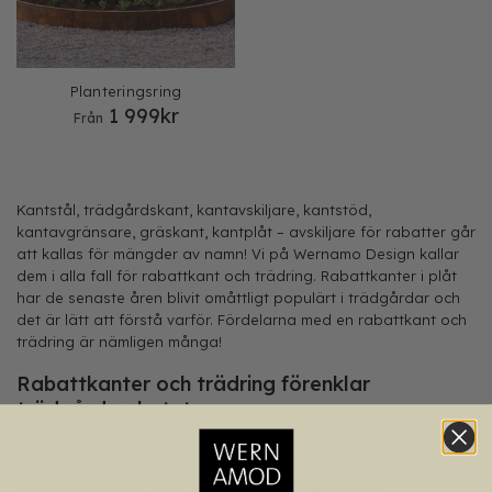
Planteringsring
1 999
kr
Från
Kantstål, trädgårdskant, kantavskiljare, kantstöd,
kantavgränsare, gräskant, kantplåt – avskiljare för rabatter går
att kallas för mängder av namn! Vi på Wernamo Design kallar
dem i alla fall för rabattkant och trädring. Rabattkanter i plåt
har de senaste åren blivit omåttligt populärt i trädgårdar och
det är lätt att förstå varför. Fördelarna med en rabattkant och
trädring är nämligen många!
Rabattkanter och trädring förenklar
trädgårdsarbetet
För det första så underlättar rabattkanter och trädringar
arbetet i din trädgård. Genom att sätta rabattkanter så slipper
du ägna tid åt att varje säsong kantskära rabatter.