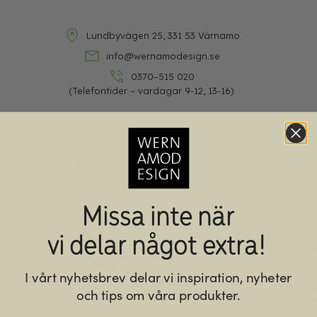
Lundbyvägen 25, 331 53 Värnamo
info@wernamodesign.se
0370–515 020
(Telefontider – vardagar 9-12, 13-16)
Letar du efter något annat?
Missa inte när
vi delar något extra!
I vårt nyhetsbrev delar vi inspiration, nyheter
och tips om våra produkter.