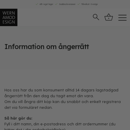
Skip
Allt i eget lager
Snabba leveranser
Tillverkat i Sverige
to
content
Information om ångerrätt
Hos oss har du som konsument alltid 14 dagars lagstadgad
ångerrätt från den dag du tagit emot din vara.
Om du vill ångra ditt köp kan du snabbt och enkelt registrera
det via formuläret nedan.
Så här gör du:
Fyll i ditt namn, din e-postadress och ditt ordernummer (du
hittar det i din orderbekräftelse).