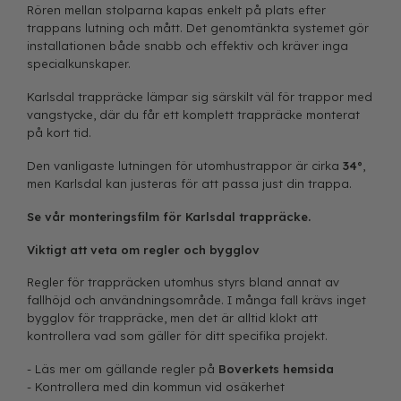
Rören mellan stolparna kapas enkelt på plats efter
trappans lutning och mått. Det genomtänkta systemet gör
installationen både snabb och effektiv och kräver inga
specialkunskaper.
Karlsdal trappräcke lämpar sig särskilt väl för trappor med
vangstycke, där du får ett komplett trappräcke monterat
på kort tid.
Den vanligaste lutningen för utomhustrappor är cirka
34°
,
men Karlsdal kan justeras för att passa just din trappa.
Se vår monteringsfilm för Karlsdal trappräcke.
Viktigt att veta om regler och bygglov
Regler för trappräcken utomhus styrs bland annat av
fallhöjd och användningsområde. I många fall krävs inget
bygglov för trappräcke, men det är alltid klokt att
kontrollera vad som gäller för ditt specifika projekt.
- Läs mer om gällande regler på
Boverkets hemsida
- Kontrollera med din kommun vid osäkerhet