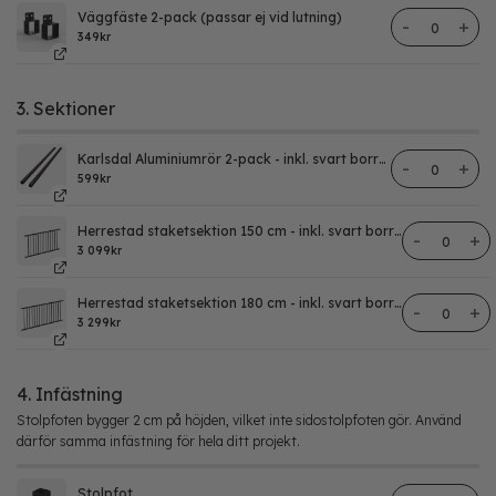
Väggfäste 2-pack (passar ej vid lutning)
Väggfäste f
349
kr
3. Sektioner
Karlsdal Aluminiumrör 2-pack - inkl. svart borrskruv
Karlsdal alu
599
kr
Herrestad staketsektion 150 cm - inkl. svart borrskruv (ej vid lutningar)
Herrestad 
3 099
kr
Herrestad staketsektion 180 cm - inkl. svart borrskruv (ej vid lutningar)
Herrestad 
3 299
kr
4. Infästning
Stolpfoten bygger 2 cm på höjden, vilket inte sidostolpfoten gör. Använd
därför samma infästning för hela ditt projekt.
Stolpfot