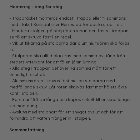
Montering - steg för steg
- Trappräcket monteras endast i trappa eller tillsammans
med staket Karlsdal eller Herrestad för bästa stabilitet.
- Montera stolpen på stolpfoten innan den fästs i trappan,
se till att skruva fast i en regel.
- Vik ut flikarna på stolparna där aluminiumrören ska föras
in.
- Stolparna ska alltid placeras med samma avstånd från
stegets ytterkant för att få en jämn lutning.
- Alla steg i trappan behöver ha samma mått för ett
enhetligt resultat.
- Aluminiumrören skruvas fast mellan stolparna med
medföljande skruv. Låt rören skruvas fast mot hålets övre
kant i stolpen.
- Rören är 150 cm långa och kapas enkelt till önskad längd
vid montering.
- Avsluta med stolphatt för ett snyggt avslut och för att
förhindra att vatten tränger in i stolpen.
Sammanfattning