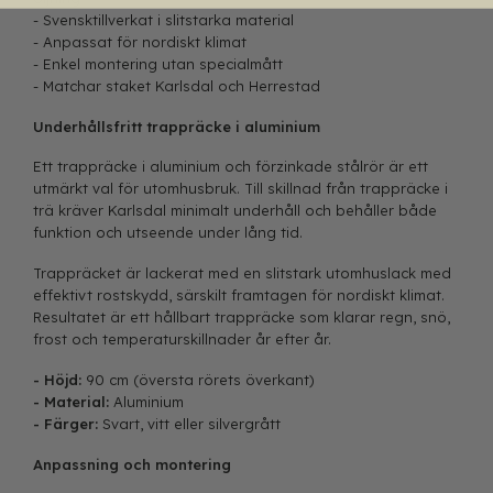
- Svensktillverkat i slitstarka material
- Anpassat för nordiskt klimat
- Enkel montering utan specialmått
- Matchar staket Karlsdal och Herrestad
Underhållsfritt trappräcke i aluminium
Ett trappräcke i aluminium och förzinkade stålrör är ett
utmärkt val för utomhusbruk. Till skillnad från trappräcke i
trä kräver Karlsdal minimalt underhåll och behåller både
funktion och utseende under lång tid.
Trappräcket är lackerat med en slitstark utomhuslack med
effektivt rostskydd, särskilt framtagen för nordiskt klimat.
Resultatet är ett hållbart trappräcke som klarar regn, snö,
frost och temperaturskillnader år efter år.
- Höjd:
90 cm (översta rörets överkant)
- Material:
Aluminium
- Färger:
Svart, vitt eller silvergrått
Anpassning och montering