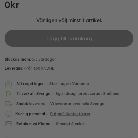
0
kr
Vänligen välj minst 1 artikel.
Lägg till i varukorg
Skickas inom:
1-5 vardagar
Leverans:
Från 160 kr, DHL
Allt i eget lager
– Stort lager i Värnamo
Tillverkat i Sverige
– Egen design producerad i Småland
Snabb leverans
– Vi levererar över hela Sverige
Kunnig personal –
Frågor? Kontakta oss
Betala med Klarna
– Smidigt & enkelt