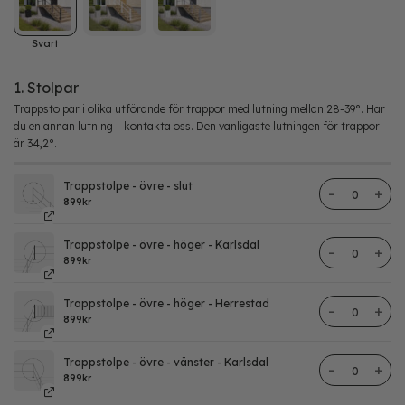
Svart
1. Stolpar
Trappstolpar i olika utförande för trappor med lutning mellan 28-39°. Har
du en annan lutning – kontakta oss. Den vanligaste lutningen för trappor
är 34,2°.
Trappstolpe - övre - slut
Trappstolpe
899
kr
Trappstolpe - övre - höger - Karlsdal
Trappstolpe
899
kr
Trappstolpe - övre - höger - Herrestad
Trappstolpe
899
kr
Trappstolpe - övre - vänster - Karlsdal
Trappstolpe
899
kr