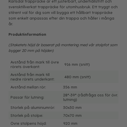
Karlsdal trappräcke är ett justerbart, underhållsfritt och
svensktillverkat trappräcke för utomhusbruk. Ett tryggt och
stilrent val för dig som vill bygga ett hållbart trappräcke
som enkelt anpassas efter din trappa och håller i många
år.
Produktinformation
(Staketets höjd är baserat på montering med vår stolpfot som
bygger 20 mm på höjden)
Avstånd från mark till övre
916 mm (snitt)
rörets överkant:
Avstånd från mark till
480 mm (snitt)
nedre rörets underkant:
Avstånd mellan rör:
356 mm
28°-39° (rådfråga oss för övr.
Passar för lutning:
lutning)
Storlek på aluminiumrör:
30x30 mm
Storlek på stolpe:
70x70 mm
Övre stolpens höjd:
920 mm