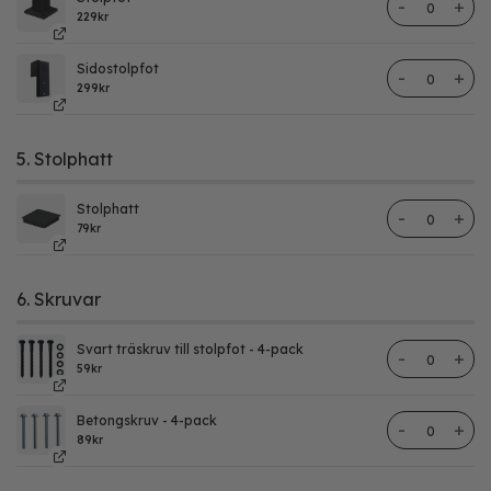
Gjuten stolp
229
kr
Sidostolpfot
Sidostolpfo
299
kr
5. Stolphatt
Stolphatt
Gjuten stolp
79
kr
6. Skruvar
Svart träskruv till stolpfot - 4-pack
Träskruv till
59
kr
Betongskruv - 4-pack
Betongskruv 
89
kr