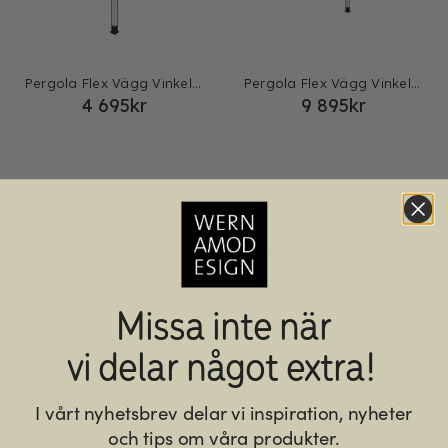
Pergola Flex Vägg Vinkel 1 sektion
Pergola Flex Vägg Vinkel 2+1
4 695
kr
9 895
kr
Missa inte när
vi delar något extra!
Pergola Flex Vägg Vinkel 2+2 sektioner
Pergola Flex Vägg Vinkel 2×2
I vårt nyhetsbrev delar vi inspiration, nyheter
12 995
kr
16 695
kr
och tips om våra produkter.