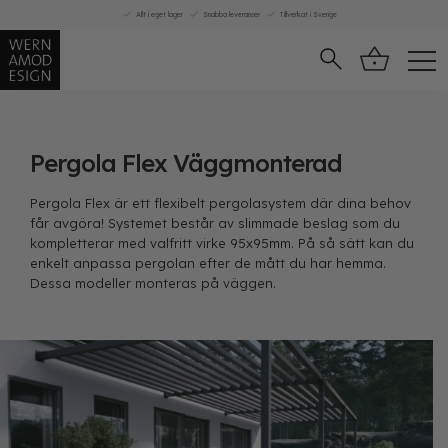
Skip
Allt i eget lager
Snabba leveranser
Tillverkat i Sverige
to
content
Pergola Flex Väggmonterad
Pergola Flex är ett flexibelt pergolasystem där dina behov
får avgöra! Systemet består av slimmade beslag som du
kompletterar med valfritt virke 95x95mm. På så sätt kan du
enkelt anpassa pergolan efter de mått du har hemma.
Dessa modeller monteras på väggen.