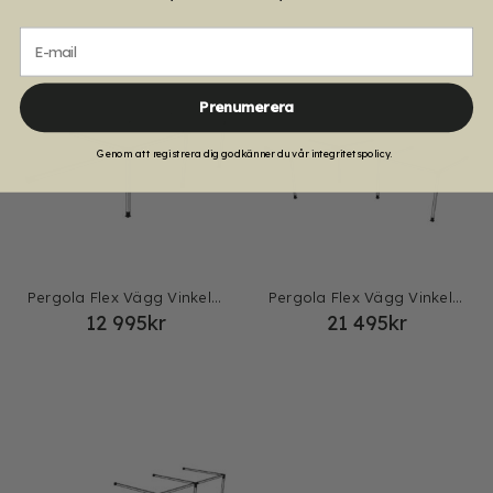
E-mail
Prenumerera
Genom att registrera dig godkänner du vår integritetspolicy.
Pergola Flex Vägg Vinkel 3+1
Pergola Flex Vägg Vinkel 3+2 sektioner
12 995
kr
21 495
kr