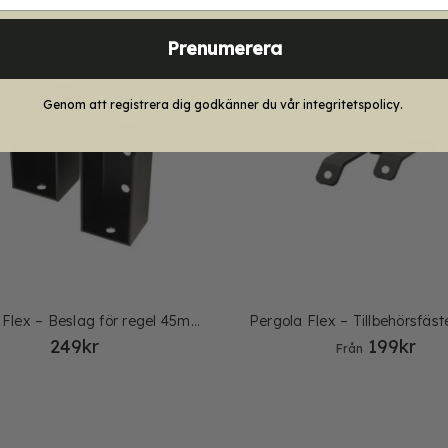
Prenumerera
Genom att registrera dig godkänner du vår integritetspolicy.
Pergola Flex – Beslag för regel 45mm, 2-pack
Pergola Flex – Tillbehörsfäs
249
kr
199
kr
Från