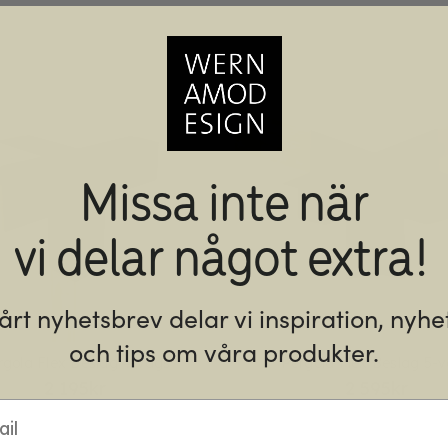
Missa inte när
vi delar något extra!
vårt nyhetsbrev delar vi inspiration, nyhe
och tips om våra produkter.
rgola Flex Beslag 4-vägs
Pergola Flex Beslag 5-
2 195
kr
2 595
kr
l