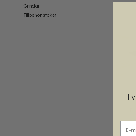
Grindar
Tillbehör staket
I 
Pe
E-mai