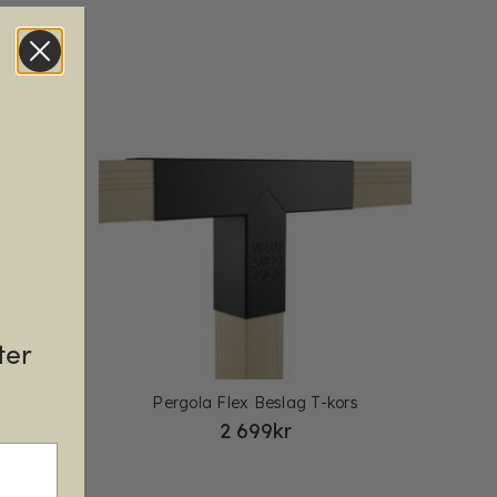
ter
vägs
Pergola Flex Beslag T-kors
2 699
kr