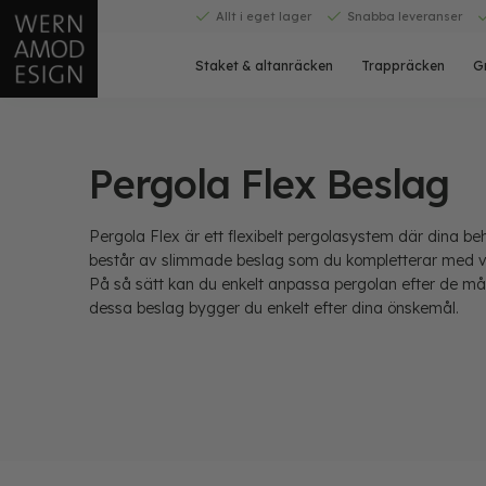
Skip
Allt i eget lager
Snabba leveranser
to
content
Staket & altanräcken
Trappräcken
G
Pergola Flex Beslag
Pergola Flex är ett flexibelt pergolasystem där dina b
består av slimmade beslag som du kompletterar med va
På så sätt kan du enkelt anpassa pergolan efter de 
dessa beslag bygger du enkelt efter dina önskemål.