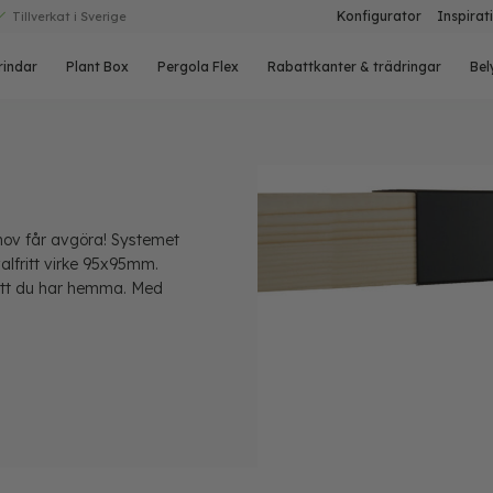
Konfigurator
Inspirat
Tillverkat i Sverige
rindar
Plant Box
Pergola Flex
Rabattkanter & trädringar
Bel
ehov får avgöra! Systemet
lfritt virke 95x95mm.
mått du har hemma. Med