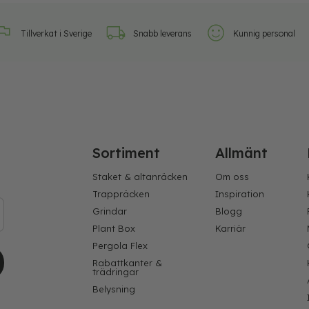
Tillverkat i Sverige
Snabb leverans
Kunnig personal
Sortiment
Allmänt
Staket & altanräcken
Om oss
Trappräcken
Inspiration
Grindar
Blogg
Plant Box
Karriär
Pergola Flex
Rabattkanter &
trädringar
Belysning