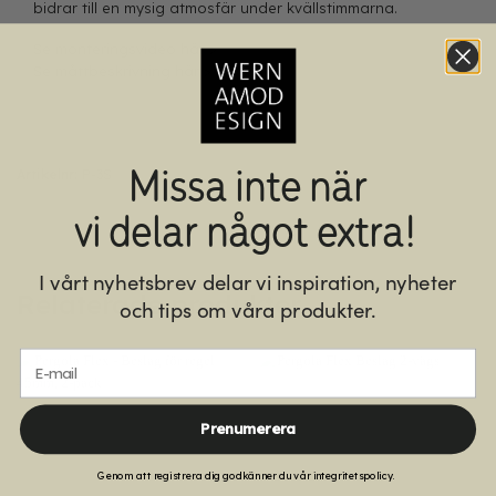
bidrar till en mysig atmosfär under kvällstimmarna.
Se monteringsvideo här >
Se måttbeskrivning här >
Missa inte när
Artikelnr:
P-3S
vi delar något extra!
I vårt nyhetsbrev delar vi inspiration, nyheter
Relaterade produkter
och tips om våra produkter.
E-mail
Prenumerera
Genom att registrera dig godkänner du vår integritetspolicy.