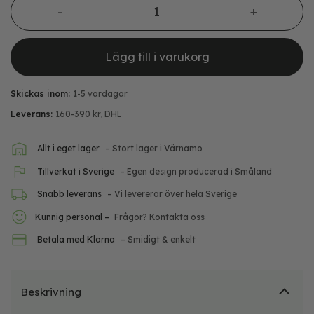
Lägg till i varukorg
Skickas inom:
1-5 vardagar
Leverans:
160-390 kr, DHL
Allt i eget lager
– Stort lager i Värnamo
Tillverkat i Sverige
– Egen design producerad i Småland
Snabb leverans
– Vi levererar över hela Sverige
Kunnig personal –
Frågor? Kontakta oss
Betala med Klarna
– Smidigt & enkelt
Beskrivning