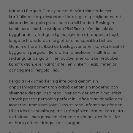
Kärnan i Pergola Flex-systemet är våra slimmade men
kraftfulla beslag, designade för att ge dig möjligheten att
skapa din pergola precis som du vill ha den. Beslagen
kombineras med trästolpar (95x95mm) från din lokala
bygghandel, vilket ger dig möjligheten att anpassa höjd,
längd och bredd och färg efter dina specifika behov.
Genom ett brett utbud av beslagsvarianter, kan du kreativt
bygga din pergola i flera olika formationer – allt från en
rektangulär pergola till en dubbel eller kanske fyrdubbel
konstruktion, eller varför inte i en vinkel? Flexibiliteten är
oändlig med Pergola Flex.
Pergola Flex utmärker sig inte bara genom sin
anpassningsbarhet utan också genom sin moderna och
slimmade design. Med rena linjer som ger ett minimalistiskt
uttryck passar pergolan perfekt in i både traditionella och
moderna utomhusmiljöer. Dess stilrena utformning gör den
till en idealisk samlingsplats i trädgården, där du kan njuta
av frukost i morgonsolen eller samla vänner och familj för
en härlig eftermiddagsfika i skuggan.