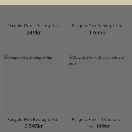
Pergola Flex – Beslag för regel 45mm, 2-pack
Pergola Flex Beslag 2-vägs
249
kr
1 695
kr
Pergola Flex Beslag 5-vägs
Pergola Flex – Tillbehörsfäste 2-pack
2 595
kr
199
kr
Från