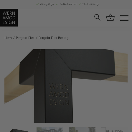
Skip
Allt i eget lager
Snabba leveranser
Tillverkat i Sverige
to
content
Hem
/
Pergola Flex
/
Pergola Flex Beslag