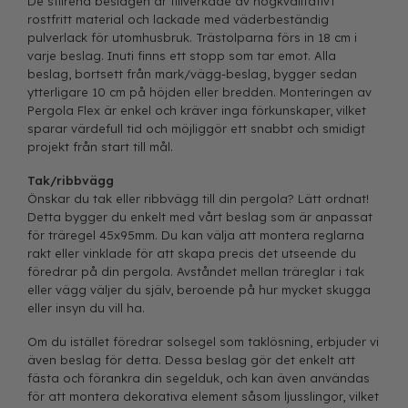
De stilrena beslagen är tillverkade av högkvalitativt
rostfritt material och lackade med väderbeständig
pulverlack för utomhusbruk. Trästolparna förs in 18 cm i
varje beslag. Inuti finns ett stopp som tar emot. Alla
beslag, bortsett från mark/vägg-beslag, bygger sedan
ytterligare 10 cm på höjden eller bredden. Monteringen av
Pergola Flex är enkel och kräver inga förkunskaper, vilket
sparar värdefull tid och möjliggör ett snabbt och smidigt
projekt från start till mål.
Tak/ribbvägg
Önskar du tak eller ribbvägg till din pergola? Lätt ordnat!
Detta bygger du enkelt med
vårt beslag som är anpassat
för träregel 45x95mm
. Du kan välja att montera reglarna
rakt eller vinklade för att skapa precis det utseende du
föredrar på din pergola. Avståndet mellan träreglar i tak
eller vägg väljer du själv, beroende på hur mycket skugga
eller insyn du vill ha.
Om du istället föredrar solsegel som taklösning, erbjuder vi
även
beslag för detta
. Dessa beslag gör det enkelt att
fästa och förankra din segelduk, och kan även användas
för att montera dekorativa element såsom ljusslingor, vilket