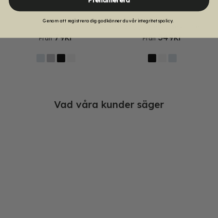
Genom att registrera dig godkänner du vår integritetspolicy.
Täckplåt
Väggfäste för sektioner
79
kr
349
kr
Från
Från
Vad våra kunder säger