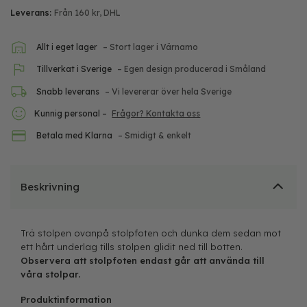
Leverans:
Från 160 kr, DHL
Allt i eget lager
– Stort lager i Värnamo
Tillverkat i Sverige
– Egen design producerad i Småland
Snabb leverans
– Vi levererar över hela Sverige
Kunnig personal –
Frågor? Kontakta oss
Betala med Klarna
– Smidigt & enkelt
Beskrivning
Trä stolpen ovanpå stolpfoten och dunka dem sedan mot
ett hårt underlag tills stolpen glidit ned till botten.
Observera att stolpfoten endast går att använda till
våra stolpar.
Produktinformation