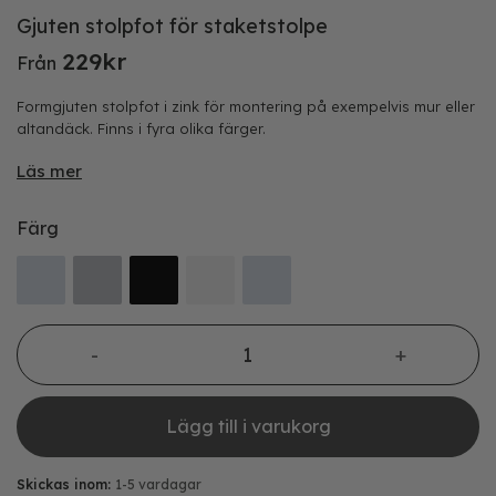
Gjuten stolpfot för staketstolpe
229
kr
Från
Formgjuten stolpfot i zink för montering på exempelvis mur eller
altandäck. Finns i fyra olika färger.
Läs mer
Färg
Gjuten stolpfot för staketstolpe mängd
Lägg till i varukorg
Skickas inom:
1-5 vardagar