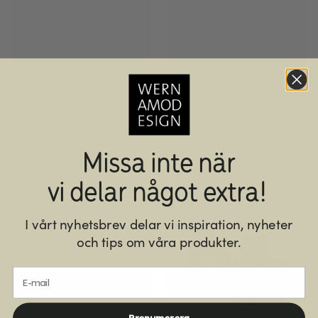
Svart montageskruv för träregel
Jordankare
139
kr
139
kr
Missa inte när
vi delar något extra!
I vårt nyhetsbrev delar vi inspiration, nyheter
och tips om våra produkter.
E-mail
Prenumerera