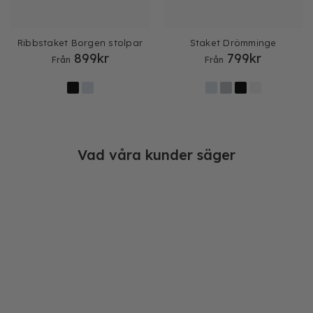
Ribbstaket Borgen stolpar
Staket Drömminge
899
kr
799
kr
Från
Från
Vad våra kunder säger