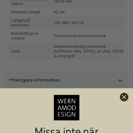
15x15 mm
ribbor:
Stolpens längd
92 cm
Längd på
150 eller 180 cm
sektioner:
Behandling av
Förzinkning med pulverlack
stolpar:
Väderbeständig pulverlack -
Lack:
mattsvart (RAL 9005), vit (RAL 9010)
& silvergrå
Ytterligare information
Monteringsanvisningar
Artikelnr:
N/A
Missa inte när
Etikett:
stolpe