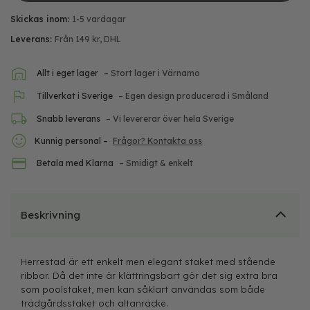
Skickas inom:
1-5 vardagar
Leverans:
Från 149 kr, DHL
Allt i eget lager
– Stort lager i Värnamo
Tillverkat i Sverige
– Egen design producerad i Småland
Snabb leverans
– Vi levererar över hela Sverige
Kunnig personal –
Frågor? Kontakta oss
Betala med Klarna
– Smidigt & enkelt
Beskrivning
Herrestad är ett enkelt men elegant staket med stående
ribbor. Då det inte är klättringsbart gör det sig extra bra
som poolstaket, men kan såklart användas som både
trädgårdsstaket och altanräcke.