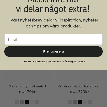
vi delar något extra!
I vårt nyhetsbrev delar vi inspiration, nyheter
Du kanske också behöver
och tips om våra produkter.
E-mail
Prenumerera
Genom att registrera dig godkänner du vår integritetspolicy.
Gjuten stolphatt metall
Gjuten stolpfot för staketstolpe
79
kr
229
kr
Från
Från