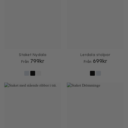
Staket Nydala
Lerdala stolpar
799
kr
699
kr
Från
Från