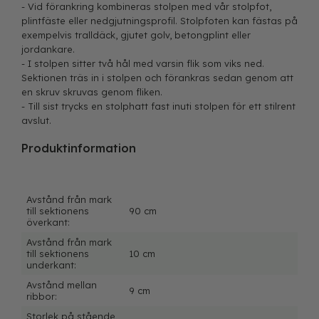
- Vid förankring kombineras stolpen med vår stolpfot,
plintfäste eller nedgjutningsprofil. Stolpfoten kan fästas på
exempelvis tralldäck, gjutet golv, betongplint eller
jordankare.
- I stolpen sitter två hål med varsin flik som viks ned.
Sektionen träs in i stolpen och förankras sedan genom att
en skruv skruvas genom fliken.
- Till sist trycks en stolphatt fast inuti stolpen för ett stilrent
avslut.
Produktinformation
Avstånd från mark
till sektionens
90 cm
överkant:
Avstånd från mark
till sektionens
10 cm
underkant:
Avstånd mellan
9 cm
ribbor:
Storlek på stående