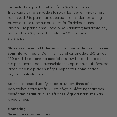
Herrestad stolpar har yttermått 70x70 mm och är
tillverkade av förzinkade stålrör, vilket ger ett mycket bra
rostskydd. Stolparna är lackerade i en väderbeständig
pulverlack för utomhusbruk och är förzinkade under
lacken. Stolparna finns i fyra olika varianter; mellanstolpe,
hörnstolpe 90 grader, hörnstolpe 135 grader och
slutstolpe.
Staketsektionerna till Herrestad är tillverkade av aluminium
som inte kan rosta. De finns i två olika längder; 150 cm och
180 cm. Till sektionerna medföljer skruv för att fästa dem i
stolpen. Herrestad staketsektioner kapas enkelt till önskad
längd med hjälp av en bågfil. Kapsnittet göms sedan
prydligt inuti stolpen.
Staket Herrestad uppfyller de krav som finns på ett
poolstaket. Staketet är 90 cm högt, ej klättringsbart och
avståndet nedtill är även så pass lågt att barn inte kan
krypa under.
Montering
Se monteringsvideo här>