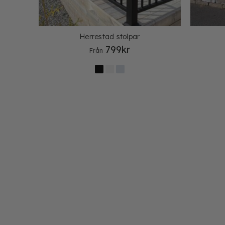
Herrestad stolpar
799
kr
Från