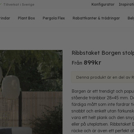
Konfigurator
Inspirat
Tillverkat i Sverige
rindar
Plant Box
Pergola Flex
Rabattkanter & trädringar
Bel
Ribbstaket Borgen stol
899
kr
Från
Denna produkt är en del av 
Borgen är ett trendigt och pop
stående träribbor 28×45 mm. De
färdiga mått som inte fordrar 
snabbt och enkelt utan förkuns
vara ett helt plank och den sny
eller på uteplatsen. Ribbstake
räcke och är även ett perfekt a