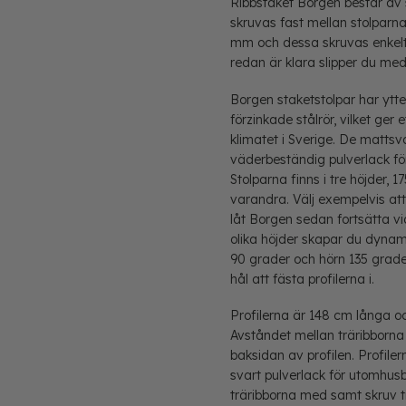
Ribbstaket Borgen består av 
skruvas fast mellan stolparna.
mm och dessa skruvas enkelt f
redan är klara slipper du me
Borgen staketstolpar har ytt
förzinkade stålrör, vilket ge
klimatet i Sverige. De mattsv
väderbeständig pulverlack fö
Stolparna finns i tre höjder,
varandra. Välj exempelvis at
låt Borgen sedan fortsätta 
olika höjder skapar du dynamik
90 grader och hörn 135 grader)
hål att fästa profilerna i.
Profilerna är 148 cm långa o
Avståndet mellan träribborna
baksidan av profilen. Profile
svart pulverlack för utomhusbr
träribborna med samt skruv till 