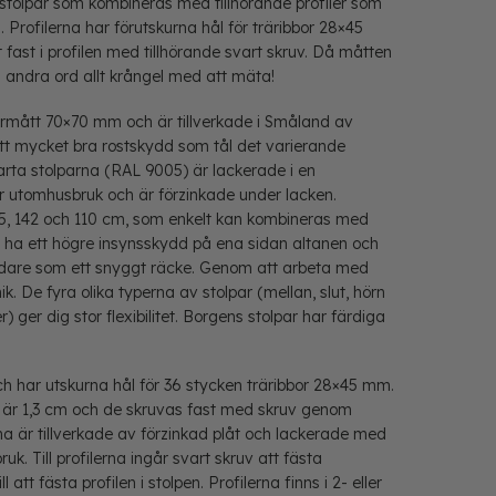
stolpar som kombineras med tillhörande profiler som
 Profilerna har förutskurna hål för träribbor 28×45
ast i profilen med tillhörande svart skruv. Då måtten
d andra ord allt krångel med att mäta!
ermått 70×70 mm och är tillverkade i Småland av
r ett mycket bra rostskydd som tål det varierande
arta stolparna (RAL 9005) är lackerade i en
r utomhusbruk och är förzinkade under lacken.
 175, 142 och 110 cm, som enkelt kan kombineras med
t ha ett högre insynsskydd på ena sidan altanen och
vidare som ett snyggt räcke. Genom att arbeta med
. De fyra olika typerna av stolpar (mellan, slut, hörn
 ger dig stor flexibilitet. Borgens stolpar har färdiga
ch har utskurna hål för 36 stycken träribbor 28×45 mm.
 är 1,3 cm och de skruvas fast med skruv genom
rna är tillverkade av förzinkad plåt och lackerade med
uk. Till profilerna ingår svart skruv att fästa
att fästa profilen i stolpen. Profilerna finns i 2- eller