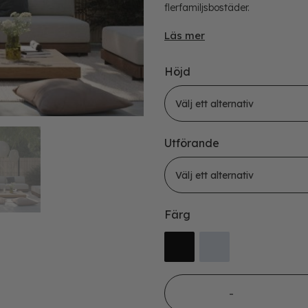
flerfamiljsbostäder.
Läs mer
Höjd
Utförande
Färg
Ribbstaket Borgen stolpar 