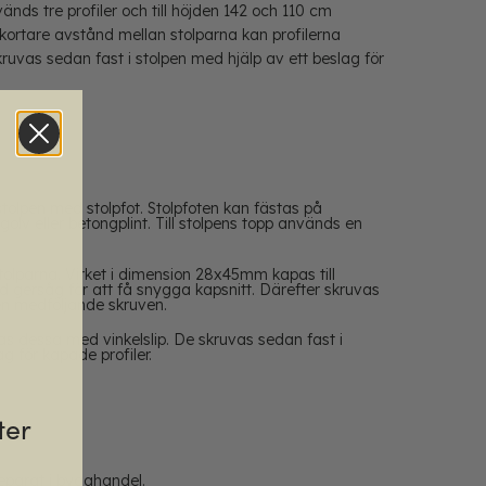
änds tre profiler och till höjden 142 och 110 cm
kortare avstånd mellan stolparna kan profilerna
kruvas sedan fast i stolpen med hjälp av ett beslag för
tolpen med stolpfot. Stolpfoten kan fästas på
olv eller betongplint. Till stolpens topp används en
stolparna. Virket i dimension 28x45mm kapas till
d gersåg för att få snygga kapsnitt. Därefter skruvas
den medföljande skruven.
as dessa med vinkelslip. De skruvas sedan fast i
g för kapade profiler.
ter
separat i bygghandel.