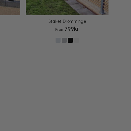
Staket Drömminge
799
kr
Från