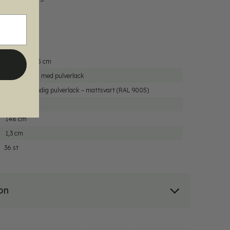
110/142/175 cm
Förzinkning med pulverlack
Väderbeständig pulverlack – mattsvart (RAL 9005)
1,5 mm
148 cm
1,3 cm
36 st
on