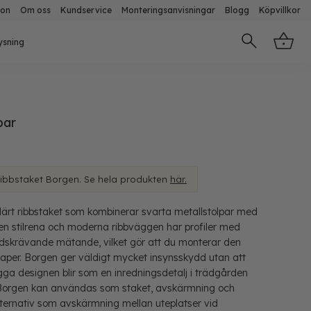
ion
Om oss
Kundservice
Monteringsanvisningar
Blogg
Köpvillkor
ysning
par
Ribbstaket Borgen. Se hela produkten
här.
ulärt ribbstaket som kombinerar svarta metallstolpar med
n stilrena och moderna ribbväggen har profiler med
tidskrävande mätande, vilket gör att du monterar den
kaper. Borgen ger väldigt mycket insynsskydd utan att
gga designen blir som en inredningsdetalj i trädgården
t Borgen kan användas som staket, avskärmning och
lternativ som avskärmning mellan uteplatser vid