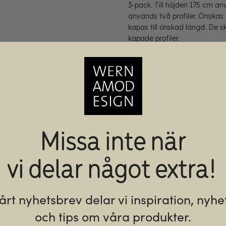
3-pack. Till höjden 175 cm anv
används två profiler. Önskas 
kapas till önskad längd. De s
kapade profiler.
…..
Montering
– Vid förankring kombineras s
exempelvis altandäck, gjutet g
stolphatt.
Missa inte när
– Profilerna monteras fast i 
önskad längd, förslagsvis me
virket fast i profilerna med 
vi delar något extra!
– Önskas kortare profiler kap
stolpen med hjälp av ett besla
vårt nyhetsbrev delar vi inspiration, nyhe
Viktigt att tänka på;
och tips om våra produkter.
– Observera att virket köps 