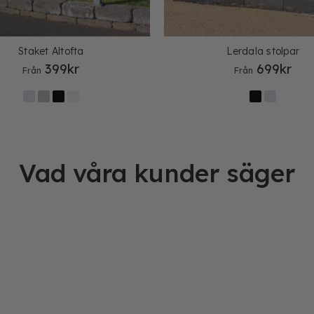
Staket Altofta
Lerdala stolpar
399
kr
699
kr
Från
Från
Vad våra kunder säger