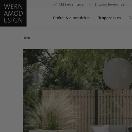
Skip
Allt i eget lager
Snabba leveranser
to
content
Staket & altanräcken
Trappräcken
G
Hem