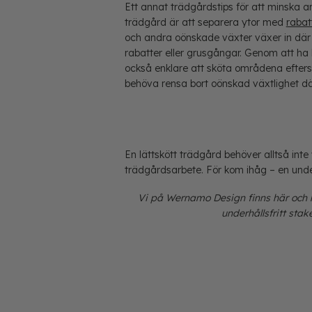
Ett annat trädgårdstips för att minska a
trädgård är att separera ytor med
rabat
och andra oönskade växter växer in där 
rabatter eller grusgångar. Genom att ha 
också enklare att sköta områdena efters
behöva rensa bort oönskad växtlighet d
En lättskött trädgård behöver alltså int
trädgårdsarbete. För kom ihåg – en under
Vi på Wernamo Design finns här och h
underhållsfritt stak