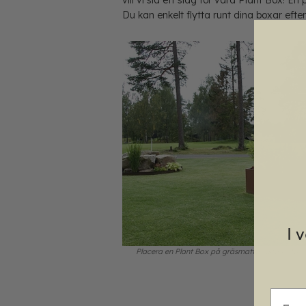
Du kan enkelt flytta runt dina boxar ef
I 
Placera en Plant Box på gräsmattan istället för r
E-mai