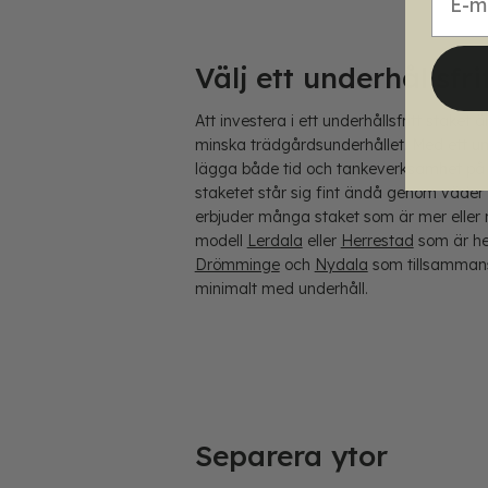
Välj ett underhållsfri
Att investera i ett underhållsfritt staket 
minska trädgårdsunderhållet. Med ett unde
lägga både tid och tankeverksamhet på t
staketet står sig fint ändå genom väde
erbjuder många staket som är mer eller mi
modell
Lerdala
eller
Herrestad
som är hel
Drömminge
och
Nydala
som tillsammans
minimalt med underhåll.
Separera ytor