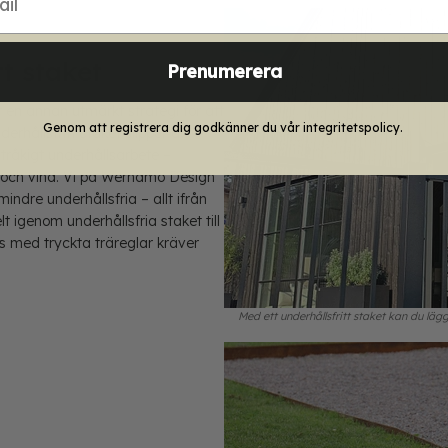
tt staket
Prenumerera
är en annan utmärkt strategi för att
Genom att registrera dig godkänner du vår integritetspolicy.
rhållsfritt staket slipper du
råkigt underhållsarbete –
r och vind. Vi på Wernamo Design
ndre underhållsfria – allt ifrån
t igenom underhållsfria staket till
 med tryckta träreglar kräver
Med ett underhållsfritt staket kan du läg