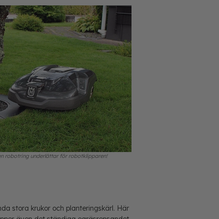
en robotring underlättar för robotklipparen!
nda stora krukor och planteringskärl. Här
slipper även det ständiga ogräsrensandet.