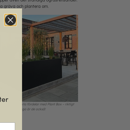
va gräva och plantera om.
ter
te bara prsktiskta fördelar med Plant Box – riktigt
snygga är de också!