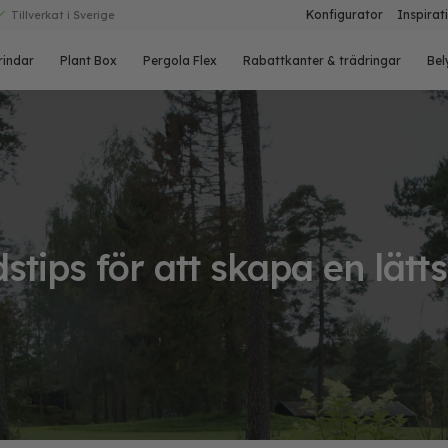
Konfigurator
Inspirat
Tillverkat i Sverige
rindar
Plant Box
Pergola Flex
Rabattkanter & trädringar
Bel
tips för att skapa en lätt