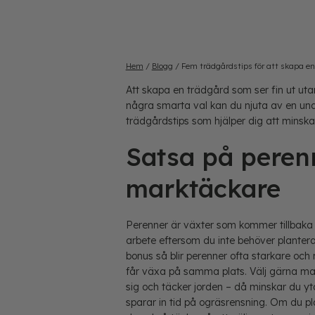
Hem
/
Blogg
/
Fem trädgårdstips för att skapa en
Att skapa en trädgård som ser fin ut ut
några smarta val kan du njuta av en unde
trädgårdstips som hjälper dig att minsk
Satsa på peren
marktäckare
Perenner är växter som kommer tillbaka år
arbete eftersom du inte behöver plante
bonus så blir perenner ofta starkare och 
får växa på samma plats. Välj gärna ma
sig och täcker jorden – då minskar du y
sparar in tid på ogräsrensning. Om du pla