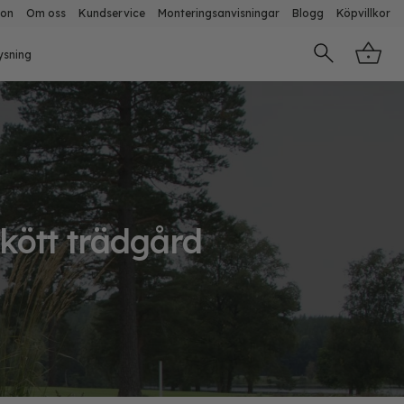
ion
Om oss
Kundservice
Monteringsanvisningar
Blogg
Köpvillkor
ysning
skött trädgård