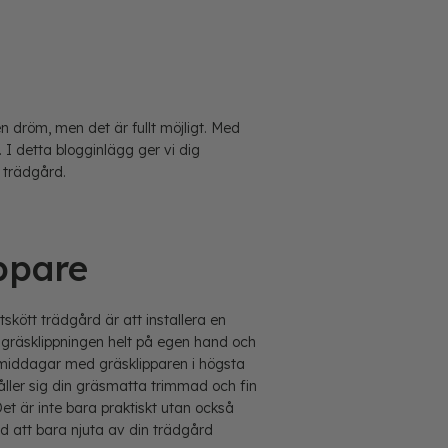
 dröm, men det är fullt möjligt. Med
 I detta blogginlägg ger vi dig
 trädgård.
ppare
tskött trädgård är att installera en
r gräsklippningen helt på egen hand och
ermiddagar med gräsklipparen i högsta
ller sig din gräsmatta trimmad och fin
et är inte bara praktiskt utan också
d att bara njuta av din trädgård