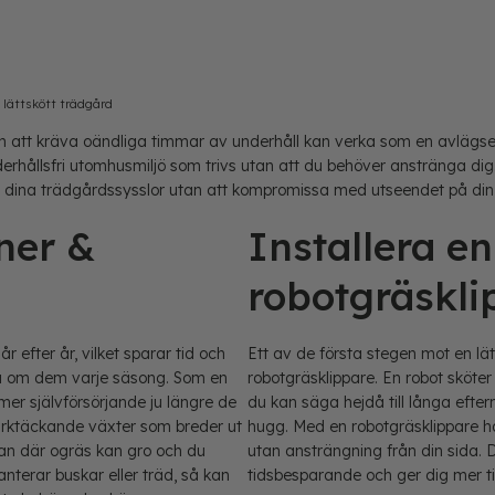
 lättskött trädgård
an att kräva oändliga timmar av underhåll kan verka som en avlägsen
rhållsfri utomhusmiljö som trivs utan att du behöver anstränga dig.
a dina trädgårdssysslor utan att kompromissa med utseendet på din
ner &
Installera en
robotgräskli
 efter år, vilket sparar tid och
Ett av de första stegen mot en lät
ra om dem varje säsong. Som en
robotgräsklippare. En robot sköte
mer självförsörjande ju längre de
du kan säga hejdå till långa eft
rktäckande växter som breder ut
hugg. Med en robotgräsklippare hå
tan där ogräs kan gro och du
utan ansträngning från din sida. D
nterar buskar eller träd, så kan
tidsbesparande och ger dig mer ti