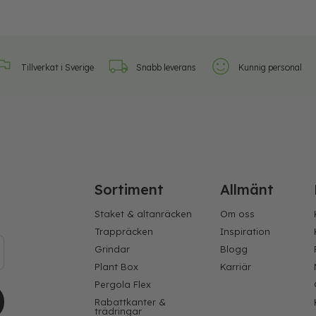
Tillverkat i Sverige
Snabb leverans
Kunnig personal
Sortiment
Allmänt
Staket & altanräcken
Om oss
Trappräcken
Inspiration
Grindar
Blogg
Plant Box
Karriär
Pergola Flex
Rabattkanter &
trädringar