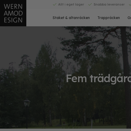
Skip
Allt i eget lager
Snabba leveranser
to
content
Staket & altanräcken
Trappräcken
G
Fem trädgårds