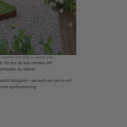
i rabatten med hjälp av rabattkanter.
r för hur du kan minska ditt
omhusliv du älskar!
kött trädgård – oavsett om det är ett
mindre ogräsrensning.