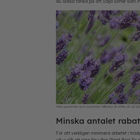
du också tänka på att välja sorter som 
Med perenner som kommer tillbaka år efter år så blir
Minska antalet rabat
För att verkligen minimera arbetet i träd
vill vi slå ett slag för våra Plant Box! En 