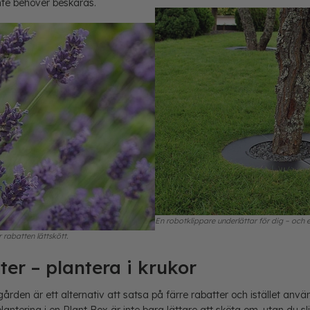
inte behöver beskäras.
En robotklippare underlättar för dig – och 
 rabatten lättskött.
ter – plantera i krukor
gården är ett alternativ att satsa på färre rabatter och istället anvä
plantering i en
Plant Box
är inte bara lättare att sköta om, utan du 