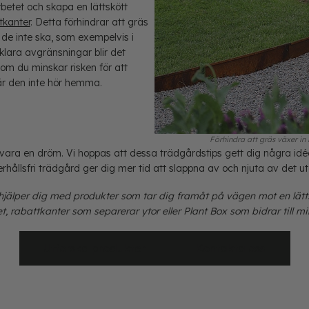
rbetet och skapa en lättskött
tkanter
. Detta förhindrar att gräs
de inte ska, som exempelvis i
klara avgränsningar blir det
om du minskar risken för att
är den inte hör hemma.
Förhindra att gräs växer in 
e vara en dröm. Vi hoppas att dessa trädgårdstips gett dig några idée
hållsfri trädgård ger dig mer tid att slappna av och njuta av det ut
jälper dig med produkter som tar dig framåt på vägen mot en lätts
et, rabattkanter som separerar ytor eller Plant Box som bidrar till 
Utforska produkter
Kontakta oss