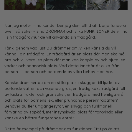
När jag möter mina kunder ber jag dem alltid att börja fundera
över två saker – sina DRÖMMAR och vilka FUNKTIONER de vill ha
i sin trädgård/hur de vill använda sin trädgård.
Tänk igenom vad just DU drömmer om, vilken känsla du vill
känna i din trädgård. En trädgård är en plats där man ska må
bra och vill vara, en plats där man kan koppla av och njuta, en
vacker och harmonisk plats. Vad detta innebär är olika från
person till person och beroende av vilka behov man har.
Kanske drömmer du om en stilla plats i skuggan till ljudet av
porlande vatten och vajande gräs, en frodig köksträdgård full
av läckra frukter och grönsaker, en trädgård med hemliga vrår
och plats för barnens lek, eller prunkande perennrabatter?
Behöver du fler umgängesytor, en snygg och funktionell
förvaring av sopkärl, mer insynskydd, plats för torkvinda eller
kanske en bättre fungerande entré?
Detta är exempel på drömmar och funktioner. Ett tips är att