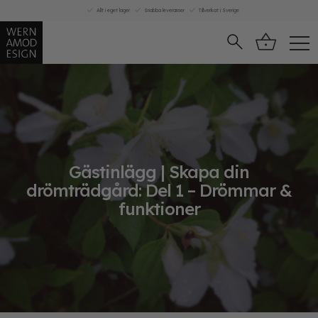
Skip
Allt i eget lager
Snabba leveranser
Tillverkat i Sverige
to
content
Gästinlägg | Skapa din
drömträdgård: Del 1 – Drömmar &
funktioner