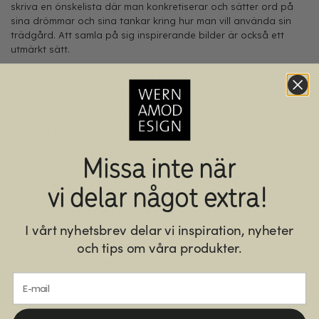
skriva en önskelista där man konkretiserar och sätter ord på
sina drömmar och sina tankar kring hur man vill använda sin
trädgård. Att samla på sig inspirerande bilder är också ett
utmärkt sätt.
Nu har du fått en första litet glimt av hur man kan tänka när
man ska sätta i gång med sin trädgård. Nästa inlägg kommer
att handla om PLATSENS SJÄL, tomtens förutsättningar,
jordmån, klimat, omgivning, husets stil, vad som fungerar/inte
fungerar i dagsläget mm.
Missa inte när
VARMT VÄLKOMMEN till form&flora!
vi delar något extra!
/Cecilia Tidstrand
www.formochfloratradgard.se
I vårt nyhetsbrev delar vi inspiration, nyheter
www.facebook.com/formochfloratradgard.se
och tips om våra produkter.
instagram: @formochfloratradgard
E-mail