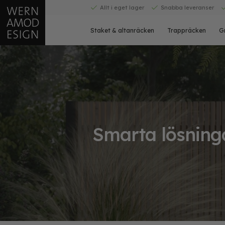
Skip
Allt i eget lager
Snabba leveranser
to
content
Staket & altanräcken
Trappräcken
G
Smarta lösninga