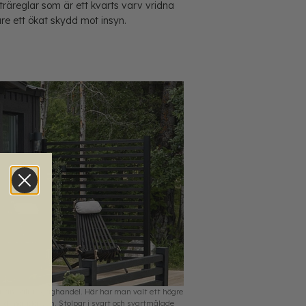
räreglar som är ett kvarts varv vridna
gare ett ökat skydd mot insyn.
rån valfri bygghandel. Här har man valt ett högre
 vid matplatsen. Stolpar i svart och svartmålade