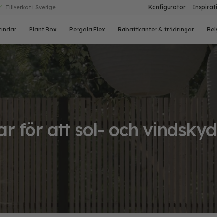
Konfigurator
Inspirat
Tillverkat i Sverige
rindar
Plant Box
Pergola Flex
Rabattkanter & trädringar
Bel
r för att sol- och vindsky