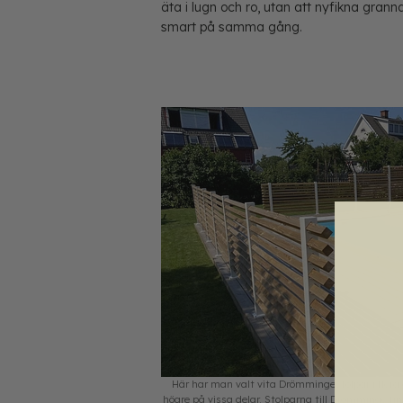
äta i lugn och ro, utan att nyfikna granna
smart på samma gång.
Här har man valt vita Drömmingestolpar i flera o
högre på vissa delar. Stolparna till Drömminge finns