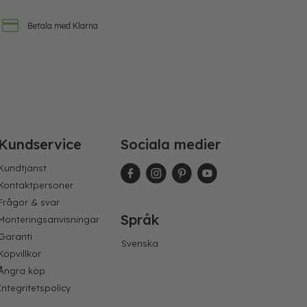
Betala med Klarna
Kundservice
Sociala medier
Kundtjänst
Kontaktpersoner
Frågor & svar
Språk
Monteringsanvisningar
Garanti
Svenska
Köpvillkor
Ångra köp
Integritetspolicy