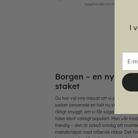
bygghandel och målas i precis de
I 
E-mai
Borgen – en nyhet b
staket
Du har väl inte missat att vi på Wernamo
sedan lanserade en helt ny staketmodel
riktigt snyggt, om vi får säga det själva
tiden blivit väldigt populärt. Men vår mo
trendig – den är också smidig att monte
metallstolpar med stående ribbor. Det fi