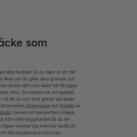
räcke som
 olika fördelar. En av dem är att det
. Även om du gillar dina grannar och
nde så kan det vara skönt att få lägga
ronen, ifred. Du kanske har ett spabad,
h vill att du och dina gäster ska bada
t/altanräcken
Drömminge
och
Nydala
är
skydd
. Genom att komplettera stolpar,
ar från valfri bygghandel får du ett
m lagom mycket ljus men har ändå så
 att det skyddar bra mot insyn.