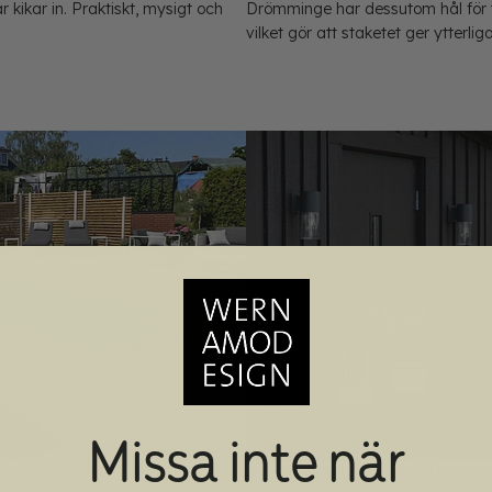
r kikar in. Praktiskt, mysigt och
Drömminge har dessutom hål för t
vilket gör att staketet ger ytterli
Missa inte när
lika höjder för att altanräcket ska vara
Även Nydala kompletteras med träreglar f
 i fyra färger – och träreglar köps i valfri
plank bakom solstolarna och lite lägre