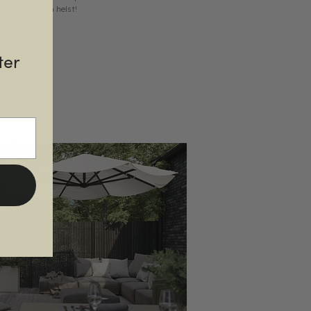
hur snyggt som helst!
ter