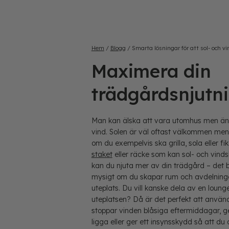
Hem
/
Blogg
/
Smarta lösningar för att sol- och 
Maximera din
trädgårdsnjutn
Man kan älska att vara utomhus men ändå
vind. Solen är väl oftast välkommen men
om du exempelvis ska grilla, sola eller f
staket
eller räcke som kan sol- och vind
kan du njuta mer av din trädgård – det
mysigt om du skapar rum och avdelninga
uteplats. Du vill kanske dela av en loun
uteplatsen? Då är det perfekt att anvä
stoppar vinden blåsiga eftermiddagar, g
ligga eller ger ett insynsskydd så att du o