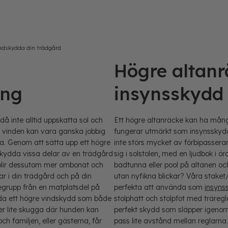
vindskydda din trädgård
Högre altan
ing
insynsskydd
 inte alltid uppskatta sol och
Ett högre altanräcke kan ha många
 vinden kan vara ganska jobbig
fungerar utmärkt som insynsskydd
ika. Genom att sätta upp ett högre
inte störs mycket av förbipassera
skydda vissa delar av en trädgård
sig i solstolen, med en ljudbok i ö
 blir dessutom mer ombonat och
badtunna eller pool på altanen oc
r i din trädgård och på din
utan nyfikna blickar? Våra stake
gegrupp från en matplatsdel på
perfekta att använda som
insyns
nda ett högre vindskydd som både
stolphatt och stolpfot med träregl
er lite skugga där hunden kan
perfekt skydd som släpper igeno
ch familjen, eller gästerna, får
pass lite avstånd mellan reglarna