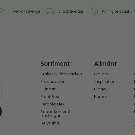
Tillverkat i Sverige
Snabb leverans
Kunnig personal
Sortiment
Allmänt
Staket & altanräcken
Om oss
Trappräcken
Inspiration
Grindar
Blogg
Plant Box
Karriär
Pergola Flex
Rabattkanter &
trädringar
Belysning