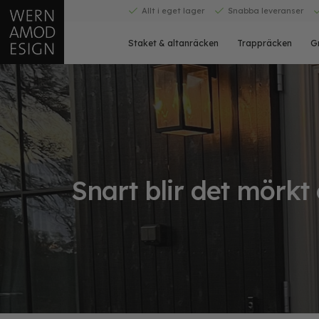
Skip
Allt i eget lager
Snabba leveranser
to
content
Staket & altanräcken
Trappräcken
G
Snart blir det mörkt