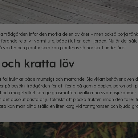
eda trädgården inför den mörka delen av året – men också börja tän
tfarande relativt varmt ute, både i luften och i jorden. Nu är det s
så växter och plantor som kan planteras så här sent under året.
 och kratta löv
tt fallfrukt är både mumsigt och mättande. Självklart behöver även d
 på besök i trädgården för att festa på gamla äpplen, päron och p
fukt och mögel vilket kan ge gräsmattan ovälkomna svampsjukdomar 
det absolut bästa är ju faktiskt att plocka frukten innan den faller ti
äta kan man alltid ställa en liten korg vid tomtgränsen och bjuda gr