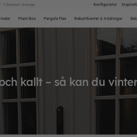
Konfigurator
Inspirat
Tillverkat i Sverige
rindar
Plant Box
Pergola Flex
Rabattkanter & trädringar
Bel
 och kallt – så kan du vint