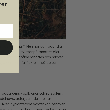
ter
n dag, eller hur? Men har du frågat dig
ns. Har du löv ovanpå rabatter eller
 därför kommer både rabatten och häcken
precis som fallfrukten – så de bör
 trädgårdens växtkronor och rotsystem.
edelhavsväxter, som du inte har
ll. Även nyplanterade växter kan behöver
ce eller jutetyg, du kan även täcka krukan