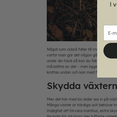
I 
E-mai
Något som också faller till marken under
varför man gör det någon gång eller går
under din häck så kan du faktiskt låta d
må bättre av det – men ligger de kvar p
krattas undan och kan med fördel kompo
Skydda växtern
Men det här med löv leder oss in på nä
Många växter är härdiga och behöver ing
möjlighet att förvara inomhus, extra sky
lite hjälp för att klara den tuffaste vin