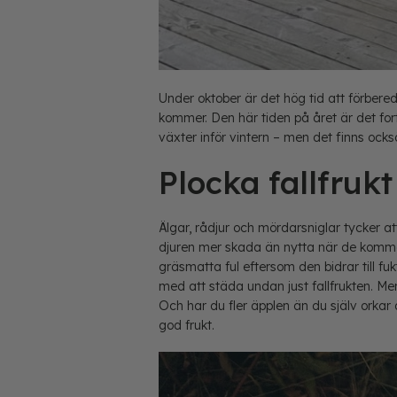
Under oktober är det hög tid att förber
kommer. Den här tiden på året är det for
växter inför vintern – men det finns ock
Plocka fallfrukt
Älgar, rådjur och mördarsniglar tycker a
djuren mer skada än nytta när de kommer
gräsmatta ful eftersom den bidrar till 
med att städa undan just fallfrukten. Men 
Och har du fler äpplen än du själv orkar 
god frukt.