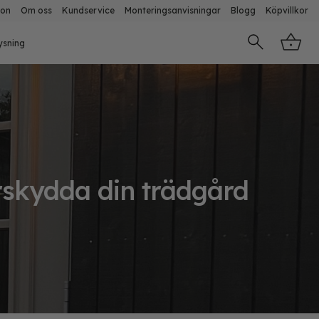
ion
Om oss
Kundservice
Monteringsanvisningar
Blogg
Köpvillkor
ysning
erskydda din trädgård