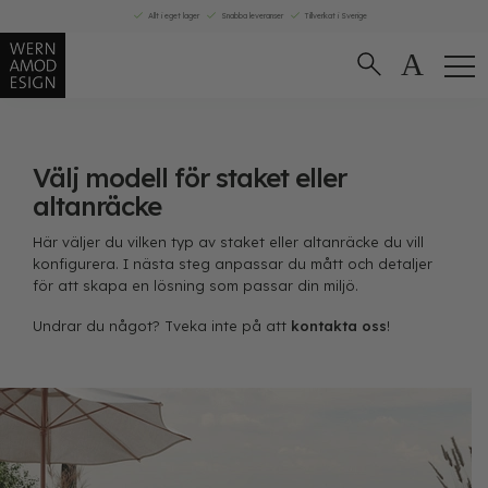
Skip
Allt i eget lager
Snabba leveranser
Tillverkat i Sverige
to
content
Välj modell för staket eller
altanräcke
Här väljer du vilken typ av staket eller altanräcke du vill
konfigurera. I nästa steg anpassar du mått och detaljer
för att skapa en lösning som passar din miljö.
Undrar du något? Tveka inte på att
kontakta oss
!