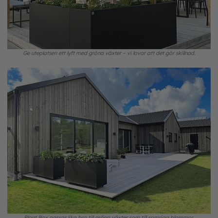
Ge uteplatsen ett lyft med gröna växter – vi lovar att det gör skillnad.
Plant Box passar lika bra till gröna växter som till somriga blommor.