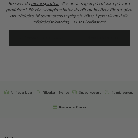
Behöver du
mer inspiration
eller är du sugen på att kika på våra
produkter? På vår webbplats hittar du allt du behöver för att göra
din trädgård till sommarens mysigaste häng. Lycka till med din
trädgårdsplanering – vi ses i grönskan!
Utforska produkter
Kontakta oss
Allt i eget lager
Tillverkat i Sverige
Snabb leverans
Kunnig personal
Betala med Klarna