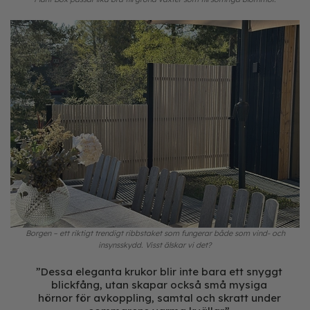
Borgen – ett riktigt trendigt ribbstaket som fungerar både som vind- och
insynsskydd. Visst älskar vi det?
”Dessa eleganta krukor blir inte bara ett snyggt
blickfång, utan skapar också små mysiga
hörnor för avkoppling, samtal och skratt under