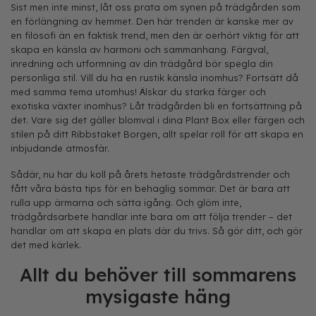
Sist men inte minst, låt oss prata om synen på trädgården som
en förlängning av hemmet. Den här trenden är kanske mer av
en filosofi än en faktisk trend, men den är oerhört viktig för att
skapa en känsla av harmoni och sammanhang. Färgval,
inredning och utformning av din trädgård bör spegla din
personliga stil. Vill du ha en rustik känsla inomhus? Fortsätt då
med samma tema utomhus! Älskar du starka färger och
exotiska växter inomhus? Låt trädgården bli en fortsättning på
det. Vare sig det gäller blomval i dina Plant Box eller färgen och
stilen på ditt Ribbstaket Borgen, allt spelar roll för att skapa en
inbjudande atmosfär.
Sådär, nu har du koll på årets hetaste trädgårdstrender och
fått våra bästa tips för en behaglig sommar. Det är bara att
rulla upp ärmarna och sätta igång. Och glöm inte,
trädgårdsarbete handlar inte bara om att följa trender – det
handlar om att skapa en plats där du trivs. Så gör ditt, och gör
det med kärlek.
Allt du behöver till sommarens
mysigaste häng