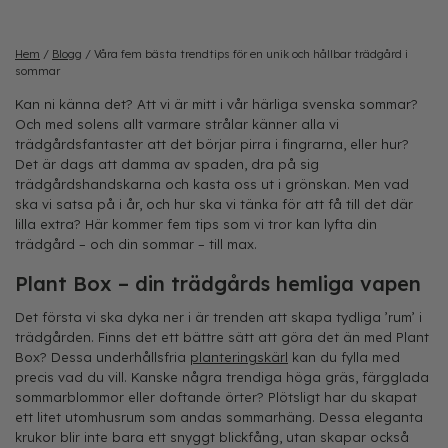
Hem
/
Blogg
/
Våra fem bästa trendtips för en unik och hållbar trädgård i
sommar
Kan ni känna det? Att vi är mitt i vår härliga svenska sommar?
Och med solens allt varmare strålar känner alla vi
trädgårdsfantaster att det börjar pirra i fingrarna, eller hur?
Det är dags att damma av spaden, dra på sig
trädgårdshandskarna och kasta oss ut i grönskan. Men vad
ska vi satsa på i år, och hur ska vi tänka för att få till det där
lilla extra? Här kommer fem tips som vi tror kan lyfta din
trädgård – och din sommar – till max.
Plant Box – din trädgårds hemliga vapen
Det första vi ska dyka ner i är trenden att skapa tydliga ’rum’ i
trädgården. Finns det ett bättre sätt att göra det än med Plant
Box? Dessa underhållsfria
planteringskärl
kan du fylla med
precis vad du vill. Kanske några trendiga höga gräs, färgglada
sommarblommor eller doftande örter? Plötsligt har du skapat
ett litet utomhusrum som andas sommarhäng. Dessa eleganta
krukor blir inte bara ett snyggt blickfång, utan skapar också