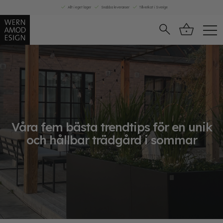
Skip
Allt i eget lager
Snabba leveranser
Tillverkat i Sverige
to
content
Våra fem bästa trendtips för en unik
och hållbar trädgård i sommar