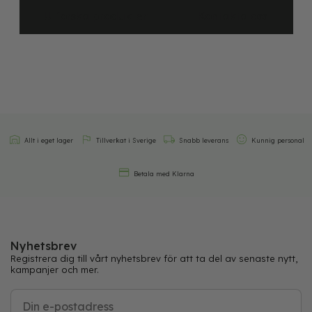
Utforska produkter
Kontakta oss
Allt i eget lager
Tillverkat i Sverige
Snabb leverans
Kunnig personal
Betala med Klarna
Nyhetsbrev
Registrera dig till vårt nyhetsbrev för att ta del av senaste nytt,
kampanjer och mer.