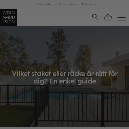
Skip
Allt i eget lager
Snabba leveranser
Tillverkat i Sverige
to
content
Vilket staket eller räcke är rätt för
dig? En enkel guide