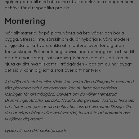
hjälper gärna till med att räkna ut vilka delar och mängder som
behövs för ditt specifika projekt.
Montering
När allt material är på plats, vänta på bra väder och börja
bygga. Stressa inte, särskilt om du är nybörjare. Våra modeller
är gjorda för att vara enkla att montera, även för dig utan
förkunskaper! Följ monteringsanvisningarna noggrant och se till
att göra varje steg i rätt ordning. När staketet är klart kan du
njuta av ditt nya tillskott till trädgården – och om du har byggt
det själv, känn dig extra stolt över ditt hantverk.
Att välja rätt staket eller räcke kan verka överväldigande, men med
rätt planering och överväganden kan du hitta den perfekta
lösningen för din trädgård. Oavsett om du väljer Herrestad,
Drömminge, Altofta, Lerdala, Nydala, Borgen eller Voxtorp, finns det
ett staket som passar dina behov hos oss på Wernamo Design. Om
du har några frågor eller behöver råd, tveka inte att kontakta oss –
vi hjälper dig gärna!
Lycka till med ditt staketprojekt!