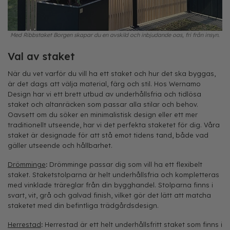
Med Ribbstaket Borgen skapar du en avskild och inbjudande oas, fri från insyn.
Val av staket
När du vet varför du vill ha ett staket och hur det ska byggas,
är det dags att välja material, färg och stil. Hos Wernamo
Design har vi ett brett utbud av underhållsfria och tidlösa
staket och altanräcken som passar alla stilar och behov.
Oavsett om du söker en minimalistisk design eller ett mer
traditionellt utseende, har vi det perfekta staketet för dig. Våra
staket är designade för att stå emot tidens tand, både vad
gäller utseende och hållbarhet.
Drömminge
:
Drömminge passar dig som vill ha ett flexibelt
staket. Staketstolparna är helt underhållsfria och kompletteras
med vinklade träreglar från din bygghandel. Stolparna finns i
svart, vit, grå och galvad finish, vilket gör det lätt att matcha
staketet med din befintliga trädgårdsdesign.
Herrestad
:
Herrestad är ett helt underhållsfritt staket som finns i