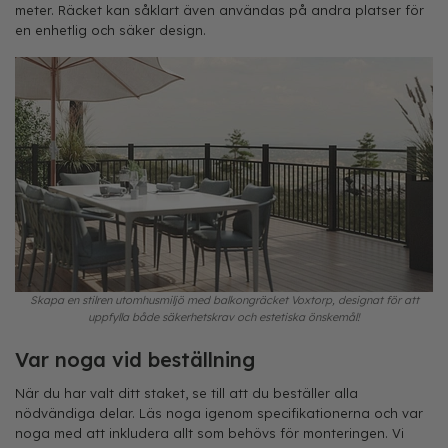
meter. Räcket kan såklart även användas på andra platser för
en enhetlig och säker design.
Skapa en stilren utomhusmiljö med balkongräcket Voxtorp, designat för att
uppfylla både säkerhetskrav och estetiska önskemål!
Var noga vid beställning
När du har valt ditt staket, se till att du beställer alla
nödvändiga delar. Läs noga igenom specifikationerna och var
noga med att inkludera allt som behövs för monteringen. Vi