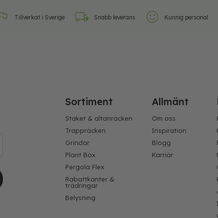
Tillverkat i Sverige
Snabb leverans
Kunnig personal
Sortiment
Allmänt
Staket & altanräcken
Om oss
Trappräcken
Inspiration
Grindar
Blogg
Plant Box
Karriär
Pergola Flex
Rabattkanter &
trädringar
Belysning