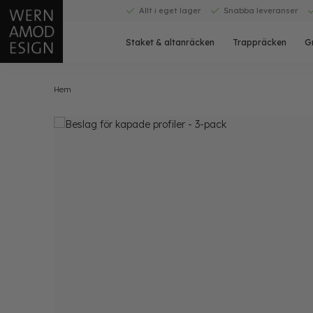
Skip
Allt i eget lager
Snabba leveranser
to
content
Staket & altanräcken
Trappräcken
G
Hem