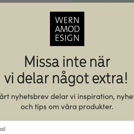
Beskrivning
Om du önskar ett kortare avs
använda dig av vårt beslag för
profilerna men ändå enkelt sk
Montering
Missa inte när
– Kapa profilen i ena änden o
vi delar något extra!
– Fäst sedan profilen i stolp
vårt nyhetsbrev delar vi inspiration, nyhe
Ytterligare informati
och tips om våra produkter.
Artikelnr:
620-B3
l