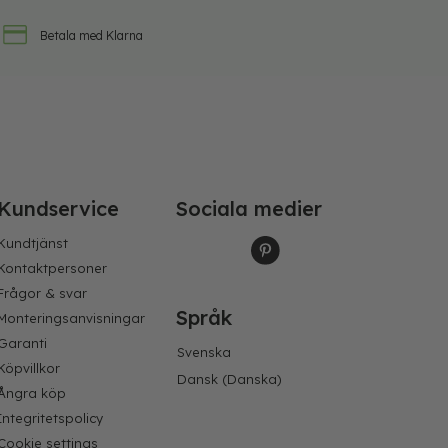
Betala med Klarna
Kundservice
Sociala medier
Kundtjänst
Kontaktpersoner
Frågor & svar
Språk
Monteringsanvisningar
Garanti
Svenska
Köpvillkor
Dansk
(
Danska
)
Ångra köp
Integritetspolicy
Cookie settings