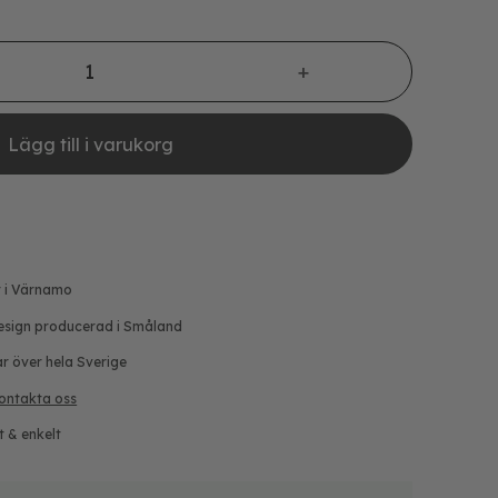
- 3-pack mängd
Lägg till i varukorg
r i Värnamo
esign producerad i Småland
ar över hela Sverige
ontakta oss
t & enkelt