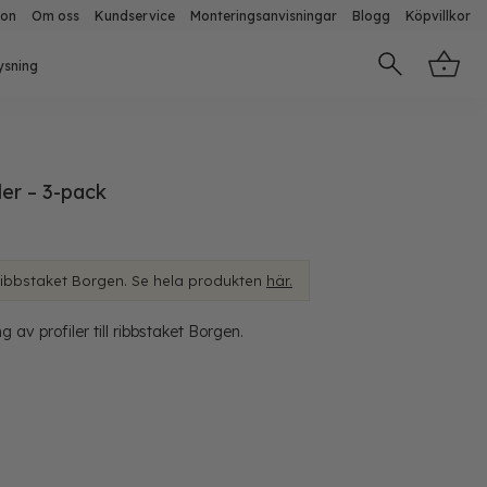
ion
Om oss
Kundservice
Monteringsanvisningar
Blogg
Köpvillkor
ysning
ler – 3-pack
Ribbstaket Borgen. Se hela produkten
här.
av profiler till ribbstaket Borgen.