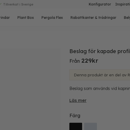
Konfigurator
Inspirat
Tillverkat i Sverige
rindar
Plant Box
Pergola Flex
Rabattkanter & trädringar
Bel
Beslag för kapade profi
229
kr
Från
Denna produkt är en del av 
Beslag som används vid kapning 
Läs mer
Färg