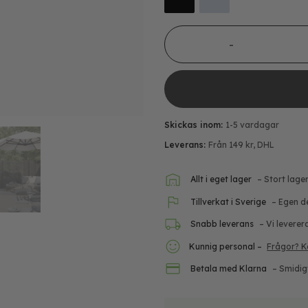
Beslag för kapade profiler 
Skickas inom:
1-5 vardagar
Leverans:
Från 149 kr, DHL
Allt i eget lager
– Stort lage
Tillverkat i Sverige
– Egen d
Snabb leverans
– Vi leverer
Kunnig personal –
Frågor? K
Betala med Klarna
– Smidig