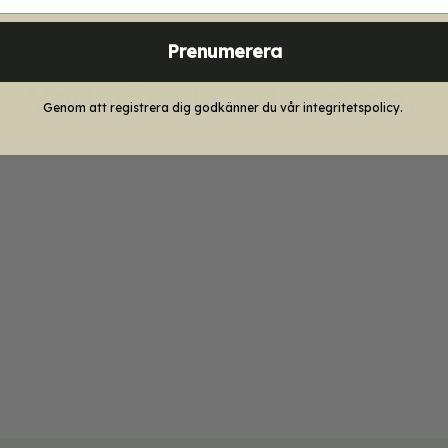
Prenumerera
Vad våra kunder säger
Genom att registrera dig godkänner du vår integritetspolicy.