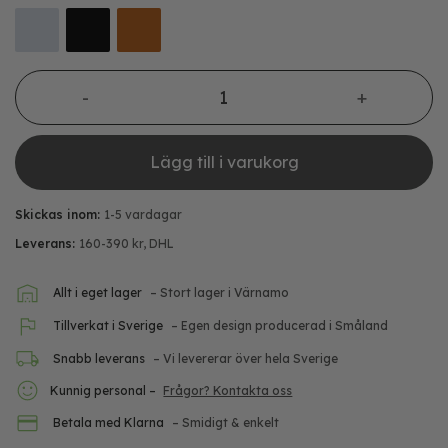
Hög rabattkant mängd
Lägg till i varukorg
Skickas inom:
1-5 vardagar
Leverans:
160-390 kr, DHL
Allt i eget lager
– Stort lager i Värnamo
Tillverkat i Sverige
– Egen design producerad i Småland
Snabb leverans
– Vi levererar över hela Sverige
Kunnig personal –
Frågor? Kontakta oss
Betala med Klarna
– Smidigt & enkelt