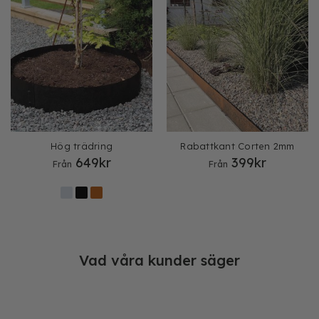
Hög trädring
Rabattkant Corten 2mm
649
kr
399
kr
Från
Från
Vad våra kunder säger