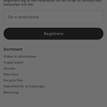
Registrera dig till vårt nyhetsbrev för att ta del av senaste nytt,
kampanjer och mer.
Registrera
Sortiment
Staket & altanräcken
Trappräcken
Grindar
Plant Box
Pergola Flex
Rabattkanter & trädringar
Belysning