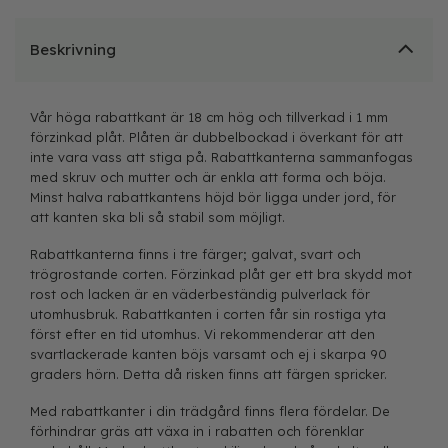
Beskrivning
Vår höga rabattkant är 18 cm hög och tillverkad i 1 mm
förzinkad plåt. Plåten är dubbelbockad i överkant för att
inte vara vass att stiga på. Rabattkanterna sammanfogas
med skruv och mutter och är enkla att forma och böja.
Minst halva rabattkantens höjd bör ligga under jord, för
att kanten ska bli så stabil som möjligt.
Rabattkanterna finns i tre färger; galvat, svart och
trögrostande corten. Förzinkad plåt ger ett bra skydd mot
rost och lacken är en väderbeständig pulverlack för
utomhusbruk. Rabattkanten i corten får sin rostiga yta
först efter en tid utomhus. Vi rekommenderar att den
svartlackerade kanten böjs varsamt och ej i skarpa 90
graders hörn. Detta då risken finns att färgen spricker.
Med rabattkanter i din trädgård finns flera fördelar. De
förhindrar gräs att växa in i rabatten och förenklar