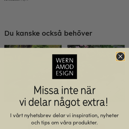
Du kanske också behöver
Missa inte när
vi delar något extra!
Robotring
Låg rabattkant
I vårt nyhetsbrev delar vi inspiration, nyheter
699
kr
119
kr
Från
Från
och tips om våra produkter.