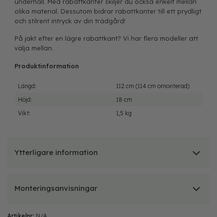
underhåll. Med rabattkanter skiljer du också enkelt mellan
olika material. Dessutom bidrar rabattkanter till ett prydligt
och stilrent intryck av din trädgård!
På jakt efter en lägre
rabattkant
? Vi har flera modeller att
välja mellan.
Produktinformation
Längd:
112 cm (114 cm omonterad)
Höjd:
18 cm
Vikt:
1,5 kg
Ytterligare information
Monteringsanvisningar
Artikelnr:
N/A