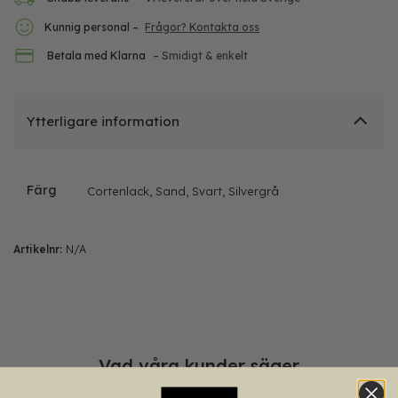
Kunnig personal –
Frågor? Kontakta oss
Betala med Klarna
– Smidigt & enkelt
Ytterligare information
Färg
Cortenlack, Sand, Svart, Silvergrå
Artikelnr:
N/A
Vad våra kunder säger