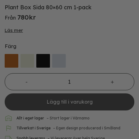
Plant Box Sida 80×60 cm 1-pack
780
kr
Från
Läs mer
Färg
Plant Box Sida 80x60 cm 1-pack mängd
Lägg till i varukorg
Allt i eget lager
– Stort lager i Värnamo
Tillverkat i Sverige
– Egen design producerad i Småland
Snabb leverans
– Vi levererar över hela Sverige