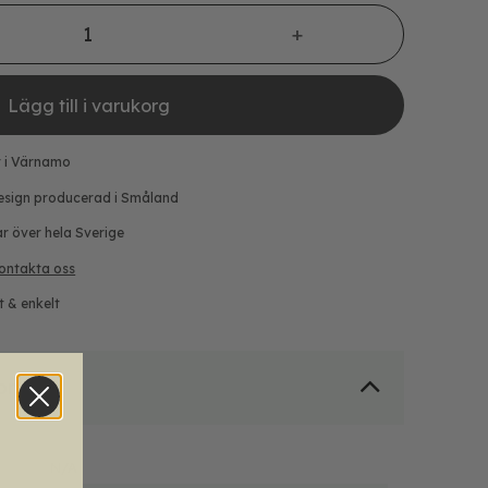
d
Lägg till i varukorg
r i Värnamo
esign producerad i Småland
ar över hela Sverige
ontakta oss
t & enkelt
on
N/A