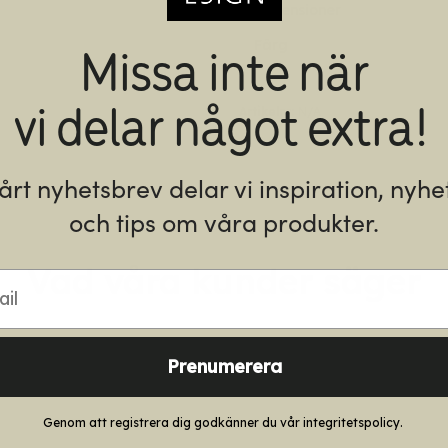
Dimensioner
Missa inte när
Färg
vi delar något extra!
Artikelnr:
N/A
vårt nyhetsbrev delar vi inspiration, nyhe
och tips om våra produkter.
l
Vad våra kunder säger
Prenumerera
Genom att registrera dig godkänner du vår integritetspolicy.