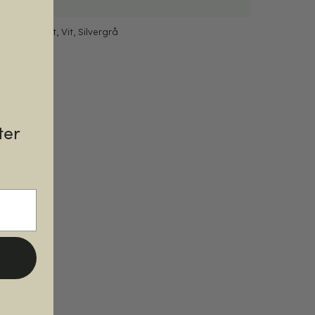
N/A
Svart, Vit, Silvergrå
ter