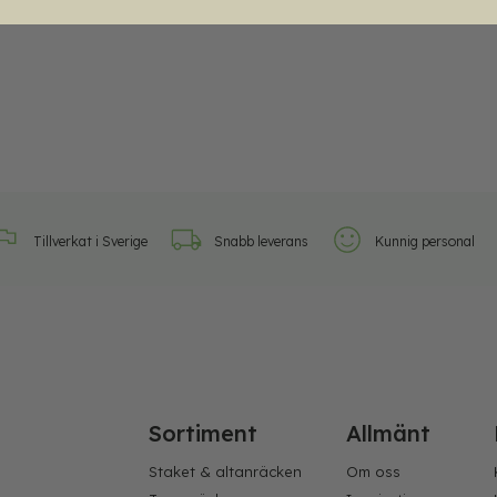
Tillverkat i Sverige
Snabb leverans
Kunnig personal
Sortiment
Allmänt
Staket & altanräcken
Om oss