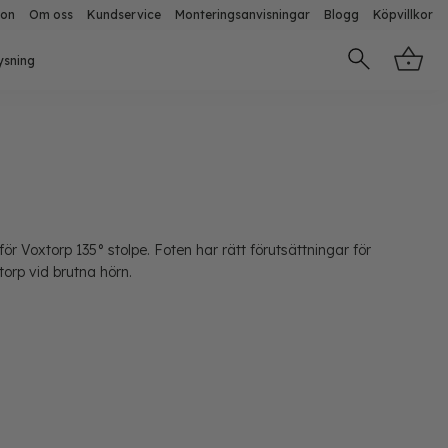
ion
Om oss
Kundservice
Monteringsanvisningar
Blogg
Köpvillkor
ysning
för Voxtorp 135° stolpe. Foten har rätt förutsättningar för
orp vid brutna hörn.