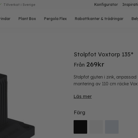
Konfigurator
Inspirat
Tillverkat i Sverige
rindar
Plant Box
Pergola Flex
Rabattkanter & trädringar
Bel
Stolpfot Voxtorp 135°
269
kr
Från
Stolpfot gjuten i zink, anpassad 
montering av 110 cm räcke Voxt
Läs mer
Färg