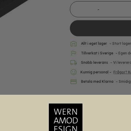
Stolpfot Voxtorp 135° mäng
Allt i eget lager
– Stort lage
Tillverkat i Sverige
– Egen d
Snabb leverans
– Vi leverer
Kunnig personal –
Frågor? K
Betala med Klarna
– Smidig
Ytterligare informati
Vikt