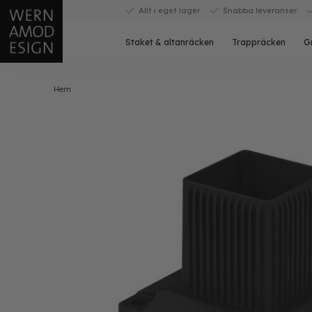
Skip
Allt i eget lager
Snabba leveranser
to
content
Staket & altanräcken
Trappräcken
G
Hem